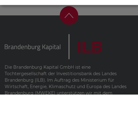
Kontaktformular
LinkedIn
Die Brandenburg Kapital GmbH ist eine
Tochtergesellschaft der Investitionsbank des Landes
Brandenburg (ILB). Im Auftrag des Ministerium für
Wirtschaft, Energie, Klimaschutz und Europa des Landes
Brandenburg (MWEKE) unterstützen wir mit dem
Eigenkapitalfonds dynamische Startups und
wachstumsstarke Unternehmen in Brandenburg mit
Venture Capital und Know-how dabei, erfolgreich zu
werden.