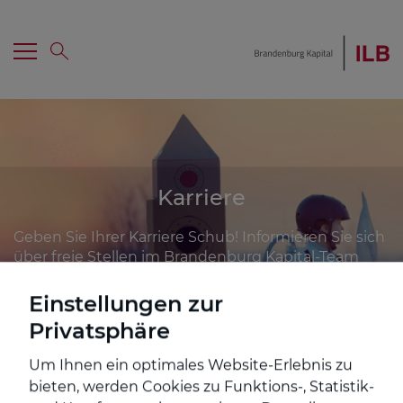
Menü
Suche
Hauptnavigation
Home
Karriere
Investment erhalten
Geben Sie Ihrer Karriere Schub! Informieren Sie sich
über freie Stellen im Brandenburg Kapital-Team
Mezzanine
und finden Sie spannende Jobs in dynamischen
Startups und innovativen Unternehmen.
Einstellungen zur
Co-Investor werden
Privatsphäre
Um Ihnen ein optimales Website-Erlebnis zu
Portfolio
bieten, werden Cookies zu Funktions-, Statistik-