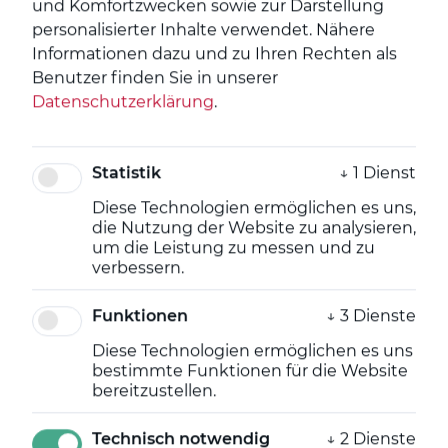
und Komfortzwecken sowie zur Darstellung
Über uns
personalisierter Inhalte verwendet.
Nähere
Informationen dazu und zu Ihren Rechten als
News
Benutzer finden Sie in unserer
Interne Stellen
Datenschutzerklärung
.
Kontakt
DE
EN
Statistik
↓
1
Dienst
Derzeit bieten wir keine internen Stellen an.
Diese Technologien ermöglichen es uns,
Genderhinweis
die Nutzung der Website zu analysieren,
um die Leistung zu messen und zu
verbessern.
Ansprechpartner
Funktionen
↓
3
Dienste
Diese Technologien ermöglichen es uns
bestimmte Funktionen für die Website
bereitzustellen.
Technisch notwendig
↓
2
Dienste