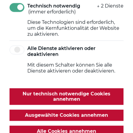
sichert unser Eigenkapitalfonds die Kapitalausstattung
Technisch notwendig
↓
2
Dienste
etablierter und mittlerer Unternehmen (KMU) der
(immer erforderlich)
gewerblichen Wirtschaft im Land Brandenburg mittels
Nachrangdarlehen.
Diese Technologien sind erforderlich,
um die Kernfunktionalität der Website
Sie planen die Markteinführung oder eine Erweiterung
zu aktivieren.
Ihrer Produktpalette zur Stärkung der
Wettbewerbsfähigkeit und Erschließung neuer Märkte?
Alle Dienste aktivieren oder
Ihr Unternehmen besteht regelmäßig seit mehr als zwei
deaktivieren
Jahren und kann einen Jahresumsatz von mindestens
300.000 Euro ausweisen?
Mit diesem Schalter können Sie alle
Der Unternehmenssitz oder Ihre Betriebsstätte
Dienste aktivieren oder deaktivieren.
befinden sich im Land Brandenburg oder Sie planen die
Errichtung eines Sitzes oder einer Betriebsstätte im
Land Brandenburg?
Nur technisch notwendige Cookies
annehmen
Wir finanzieren Ihre Investitionen in Sachanlagen und
immaterielle Anlagegüter sowie Betriebsmittel ab 100.000
Euro bis zu 3.000.000 Euro.
Ausgewählte Cookies annehmen
Alle Cookies annehmen