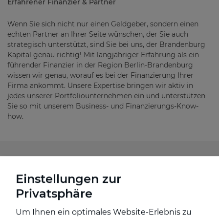
Erfahrener Finanzier & Partner
Wenn Sie sich nicht nur einen Geldgeber, sondern einen
echten Partner an Ihrer Seite wünschen, der Sie auch
strategisch unterstützt, sind Sie bei uns, der Brandenburg
Kapital genau richtig! Mit langjähriger Erfahrung als ein
führender Finanzier in der Region Berlin-Brandenburg
wissen wir genau, worauf es bei der Finanzierung Ihrer
Firma ankommt. Unsere Expertise bringen wir aktiv in
jedes unserer Portfoliounternehmen ein und unterstützen
Sie so mit unserem Business- und Finanzierungs-Know-
how.
INVESTMENT IN DIE ZUKUNFT
Einstellungen zur
Privatsphäre
Um Ihnen ein optimales Website-Erlebnis zu