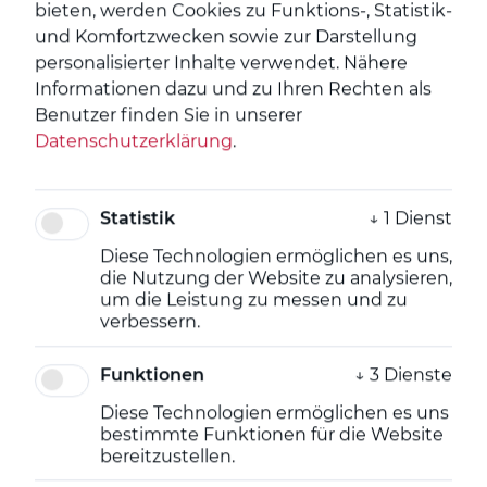
bieten, werden Cookies zu Funktions-, Statistik-
und Komfortzwecken sowie zur Darstellung
personalisierter Inhalte verwendet.
Nähere
Informationen dazu und zu Ihren Rechten als
Benutzer finden Sie in unserer
Datenschutzerklärung
.
Statistik
↓
1
Dienst
Mezzaninefinanzierung
Diese Technologien ermöglichen es uns,
die Nutzung der Website zu analysieren,
Mit unseren nachrangigen Finanzierungen geben
um die Leistung zu messen und zu
wir wachstumsstarken Geschäftsmodellen den
verbessern.
nötigen Schub. Wenn Sie auf Ihrem
Wachstumskurs die nächste Stufe zünden
Funktionen
↓
3
Dienste
möchten – wir sind für Sie als erfahrener
Finanzierungspartner an Ihrer Seite.
Diese Technologien ermöglichen es uns
bestimmte Funktionen für die Website
bereitzustellen.
Mit der Finanzierung durch Nachrangdarlehen stärkt und