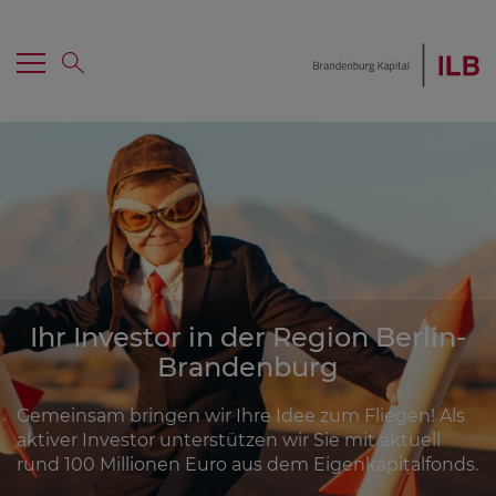
Menü
Suche
Hauptnavigation
Home
Investment erhalten
Ihr Investor in der Region Berlin-
Mezzanine
Brandenburg
Co-Investor werden
Gemeinsam bringen wir Ihre Idee zum Fliegen! Als
aktiver Investor unterstützen wir Sie mit aktuell
Portfolio
rund 100 Millionen Euro aus dem Eigenkapitalfonds.