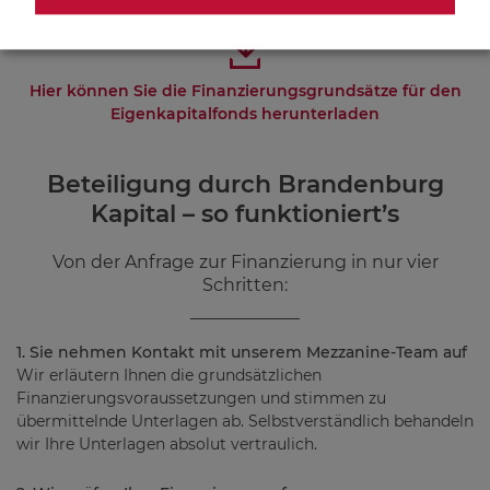
Hier können Sie die Finanzierungsgrundsätze für den
Eigenkapitalfonds herunterladen
Beteiligung durch Brandenburg
Kapital – so funktioniert’s
Von der Anfrage zur Finanzierung in nur vier
Schritten:
1. Sie nehmen Kontakt mit unserem Mezzanine-Team auf
Wir erläutern Ihnen die grundsätzlichen
Finanzierungsvoraussetzungen und stimmen zu
übermittelnde Unterlagen ab. Selbstverständlich behandeln
wir Ihre Unterlagen absolut vertraulich.