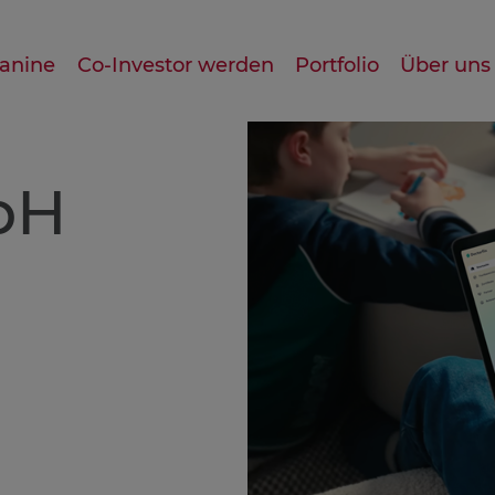
anine
Co-Investor werden
Portfolio
Über uns
bH