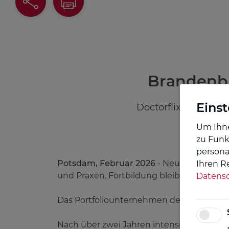
Brandenbu
Einst
Doctorflix hebt medi
Um Ihne
zu Funk
personal
Potsdam, Februar 2026
- Neue Leitlinien
Ihren R
und Praxen. Fortbildung bleibt zentral – a
Datensc
Das Portfoliounternehmen der Brandenburg
Nach über zwei Jahren intensiver Entwic