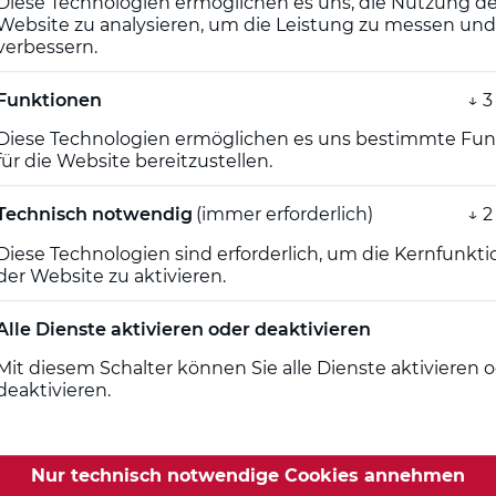
Diese Technologien ermöglichen es uns, die Nutzung de
moderne Plattform für medizinische Fort- und Weiterbild
Website zu analysieren, um die Leistung zu messen und
und didaktischen Formate, die wirklich im Arbeitsallta
verbessern.
Funktionen
↓
3
n
Diese Technologien ermöglichen es uns bestimmte Fu
für die Website bereitzustellen.
rds produziert
Technisch notwendig
(immer erforderlich)
↓
2
Diese Technologien sind erforderlich, um die Kernfunktio
der Website zu aktivieren.
he Fachpersonen in Kliniken, Praxen und Gesundheitsei
 werden weitere Features folgen, die Lernen noch effi
Alle Dienste aktivieren oder deaktivieren
ich nicht wie Pflicht anfühlen, sondern wie echter Meh
Mit diesem Schalter können Sie alle Dienste aktivieren 
 das Unternehmen seit 2023.
deaktivieren.
ctorflix.de/cme-fortbildungen
Nur technisch notwendige Cookies annehmen