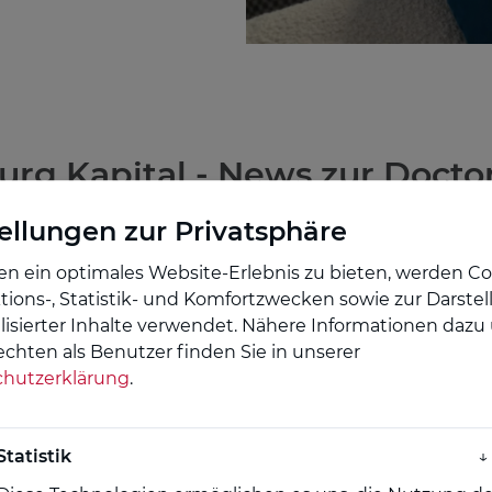
rg Kapital - News zur Docto
ellungen zur Privatsphäre
zinisches Lernen auf ein neues Level – Relaunch d
n ein optimales Website-Erlebnis zu bieten, werden Co
tions-, Statistik- und Komfortzwecken sowie zur Darste
isierter Inhalte verwendet.
Nähere Informationen dazu
, neue Diagnostik, neue Therapien. Gleichzeitig wächst d
echten als Benutzer finden Sie in unserer
ber sie muss in den Alltag passen, ohne den Klinik- oder P
hutzerklärung
.
 Kapital Doctorflix zeigt, wie das gelingen kann.
Statistik
↓
klungsphase setzt Doctorflix mit dem Relaunch seiner 