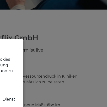
rflix GmbH
er Plattform ist live
okies
llung
 und zu
er Zeit- und Ressourcendruck in Kliniken
raxisalltag zusätzlich zu belasten.
1
Dienst
Lernplattform neue Maßstäbe im