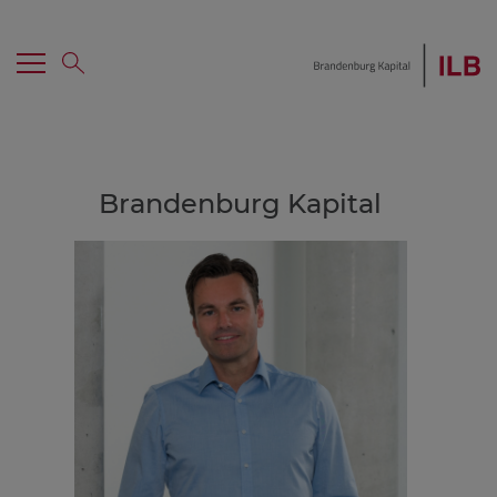
Menü
Suche
Hauptnavigation
Brandenburg Kapital
Home
Investment erhalten
Mezzanine
Co-Investor werden
Portfolio