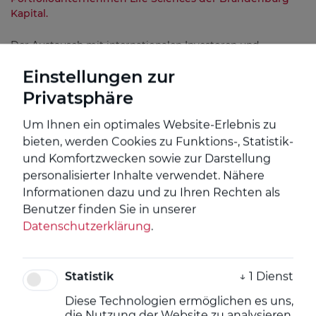
Kapital.
Der Austausch mit internationalen Investoren und
innovativen Start-ups ist auch ein zentraler Bestandteil des
Einstellungen zur
Branchenevents bio:cap, das vom 09.-11. Juni 2026 im
CityCube Berlin stattfindet. Brandenburg Kapital wird dort
Privatsphäre
ebenfalls als Investor vor Ort sein und den Dialog mit
Gründerinnen und Gründern sowie Partnern aus der Life-
Um Ihnen ein optimales Website-Erlebnis zu
Sciences-Community suchen.
bieten, werden Cookies zu Funktions-, Statistik-
und Komfortzwecken sowie zur Darstellung
Zum vollständigen Interview:
personalisierter Inhalte verwendet.
Nähere
Informationen dazu und zu Ihren Rechten als
https://www.biocap-
Benutzer finden Sie in unserer
europe.com/en/newsroom/details/life-sciences-and-ai-
Datenschutzerklärung
.
offer-enormous-potential-right-now.html
Statistik
↓
1
Dienst
Über Brandenburg Kapital/ ILB
Diese Technologien ermöglichen es uns,
die Nutzung der Website zu analysieren,