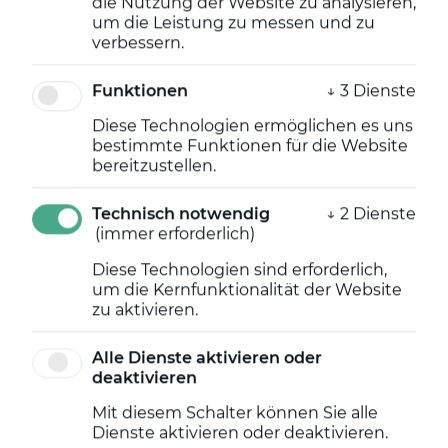
die Nutzung der Website zu analysieren,
Erkennungsgeschwindigkeit,
um die Leistung zu messen und zu
Genauigkeit und Konnektivität für
verbessern.
die weltweite Waldbrandprävention
Funktionen
↓
3
Dienste
Diese Technologien ermöglichen es uns
bestimmte Funktionen für die Website
Potsdam, Eberswalde - Mai 2026 -
Dryad, führender
bereitzustellen.
Anbieter von Technologien zur extrem frühzeitigen
Erkennung von Waldbränden, gab kürzlich die
Technisch notwendig
↓
2
Dienste
Markteinführung und sofortige Verfügbarkeit des Gen-4-
(immer erforderlich)
Pro Silvanet Wildfire Sensor, der vierten Generation seiner
branchenführenden Silvanet bekannt. Der neue
Gen-4-Pro-
Diese Technologien sind erforderlich,
Sensor
bietet erhebliche Verbesserungen in Bezug auf
um die Kernfunktionalität der Website
Erkennungsleistung, Energieautonomie und Konnektivität -
zu aktivieren.
und stärkt damit Dryads Mission, Wälder, Infrastruktur und
Gemeinden vor der wachsenden Bedrohung durch
Alle Dienste aktivieren oder
Waldbrände zu schützen.
deaktivieren
Das
Silvanet
ist ein umfassendes System zur Erkennung
Mit diesem Schalter können Sie alle
von Waldbränden, das solarbetriebene Gassensoren, ein
Dienste aktivieren oder deaktivieren.