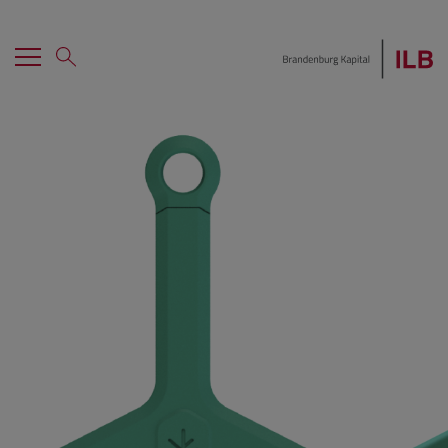
Menü
Suche
Hauptnavigation
Home
Investment erhalten
Mezzanine
Co-Investor werden
Portfolio