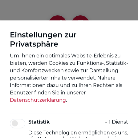
Einstellungen zur
Privatsphäre
Um Ihnen ein optimales Website-Erlebnis zu
Brandenburg Kapital - News zur
bieten, werden Cookies zu Funktions-, Statistik-
Dryad Networks GmbH
und Komfortzwecken sowie zur Darstellung
personalisierter Inhalte verwendet.
Nähere
Wildfire Sensor "Gen-4-Pro" gelaunched - Wildfire
Informationen dazu und zu Ihren Rechten als
Sensor von Dryad setzt neue Maßstäbe bei der
Benutzer finden Sie in unserer
extrem frühzeitigen Branderkennung
Datenschutzerklärung
.
Statistik
↓
1
Dienst
Technologie der nächsten
Diese Technologien ermöglichen es uns,
Generation bietet unübertroffene